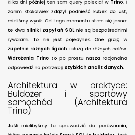
Kilka dni później ten sam query poleciał w
Trino
. I
zanim ktokolwiek zdążył podnieść kubek do ust,
mieliśmy wynik. Od tego momentu stało się jasne:
te dwa
silniki zapytań SQL
nie są bezpośrednimi
rywalami. To nie jest pojedynek. One grają w
zupełnie różnych ligach
i służą do różnych celów.
Wdrożenia Trino
to po prostu nasza racjonalna
odpowiedź na potrzebę
szybkich analiz danych
.
Architektura w praktyce:
Buldożer i sportowy
samochód (Architektura
Trino)
Jeśli mielibyśmy to sprowadzić do porównania,
które zrozumie każdy:
Spark SQL to buldożer
. Jest