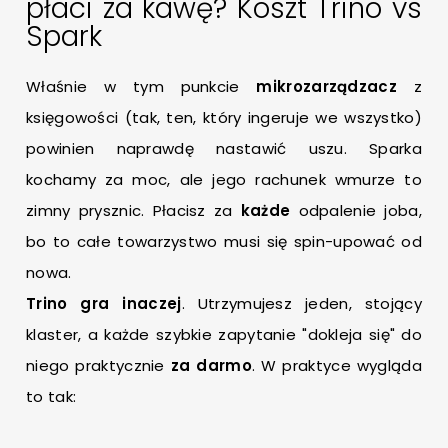
płaci za kawę? Koszt Trino vs
Spark
Właśnie w tym punkcie
mikrozarządzacz
z
księgowości (tak, ten, który ingeruje we wszystko)
powinien naprawdę nastawić uszu. Sparka
kochamy za moc, ale jego rachunek wmurze to
zimny prysznic. Płacisz za
każde
odpalenie joba,
bo to całe towarzystwo musi się spin-upować od
nowa.
Trino gra inaczej
. Utrzymujesz jeden, stojący
klaster, a każde szybkie zapytanie "dokleja się" do
niego praktycznie
za darmo
. W praktyce wygląda
to tak: