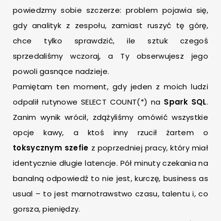
powiedzmy sobie szczerze: problem pojawia się,
gdy analityk z zespołu, zamiast ruszyć tę górę,
chce tylko sprawdzić, ile sztuk czegoś
sprzedaliśmy wczoraj, a Ty obserwujesz jego
powoli gasnące nadzieje.
Pamiętam ten moment, gdy jeden z moich ludzi
odpalił rutynowe SELECT COUNT(*) na
Spark SQL
.
Zanim wynik wrócił, zdążyliśmy omówić wszystkie
opcje kawy, a ktoś inny rzucił żartem o
toksycznym szefie
z poprzedniej pracy, który miał
identycznie długie latencje. Pół minuty czekania na
banalną odpowiedź to nie jest, kurczę, business as
usual – to jest marnotrawstwo czasu, talentu i, co
gorsza, pieniędzy.