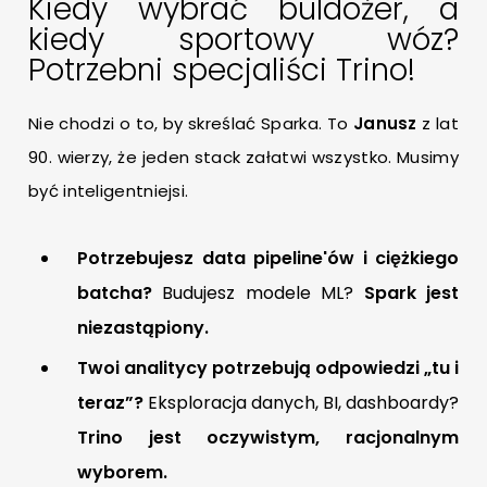
Kiedy wybrać buldożer, a
kiedy sportowy wóz?
Potrzebni specjaliści Trino!
Nie chodzi o to, by skreślać Sparka. To
Janusz
z lat
90. wierzy, że jeden stack załatwi wszystko. Musimy
być inteligentniejsi.
Potrzebujesz data pipeline'ów i ciężkiego
batcha?
Budujesz modele ML?
Spark jest
niezastąpiony.
Twoi analitycy potrzebują odpowiedzi „tu i
teraz”?
Eksploracja danych, BI, dashboardy?
Trino jest oczywistym, racjonalnym
wyborem.